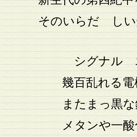
そのいらだゝしい光
シグナル エン
幾百乱れる電
またまっ黒な鉄
メタンや一酸化炭