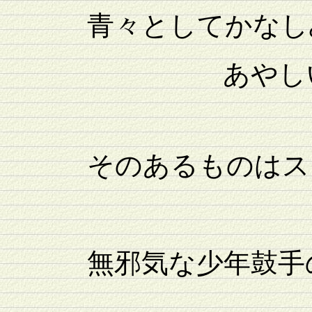
青々としてかなし
あやしい人魚
そのあるものはスコ
よそほ
無邪気な少年鼓手
丶丶