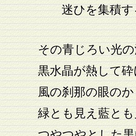
迷ひを集積する
その青じろい光の渣
黒水晶が熱して砕け
風の刹那の眼のか
緑とも見え藍とも
つやつやとした黒