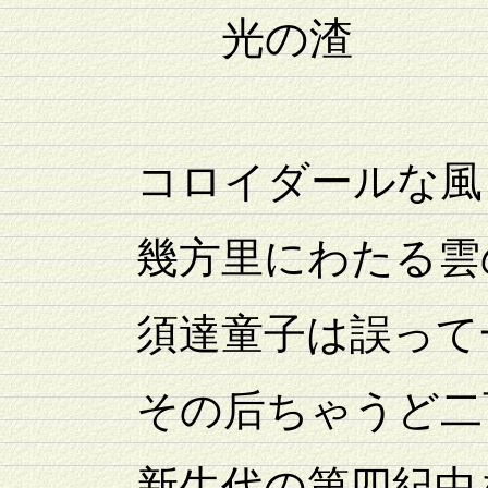
光の渣
コロイダールな風
幾方里にわたる雲の
須達童子は誤って一
その后ちゃうど二
新生代の第四紀中