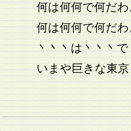
何は何何で何だわよ
何は何何で何だわよ
丶丶丶は丶丶丶で丶
いまや巨きな東京を