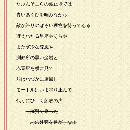
たぶんそこらの波止場では
青いあくびを噛みながら
敵が終りのぼろい獲物を待ってゐる
冴えわたる星座やそらや
また寒冷な陸風や
測候所の黒い蛮岩と
赤青燈を横に見て
船はわづかに旋回し
モートルはいま鳴り止んで
代りにひゞく船底の声
（羅賀で乗った
あの外套を遁がすなよ