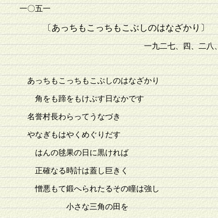
一〇五一
〔あっちもこっちもこぶしのはなざかり〕
一九二七、四、二八
あっちもこっちもこぶしのはなざかり
角をも蹄をもけぶす日なかです
名誉村長わらってうなづき
やなぎもはやくめぐりだす
はんの毬果の日に黒ければ
正確なる時計は蓋し巨きく
憎悪もて鍛へられたるその瞳は強し
小さな三角の田を