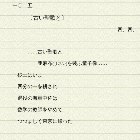
一〇二五
〔古い聖歌と〕
四、四、
……古い聖歌と
亜麻布
を装ふ童子像……
(リネン)
砂土はいま
四分の一を耕され
退役の海軍中佐は
数学の教師をやめて
つつましく東京に帰った