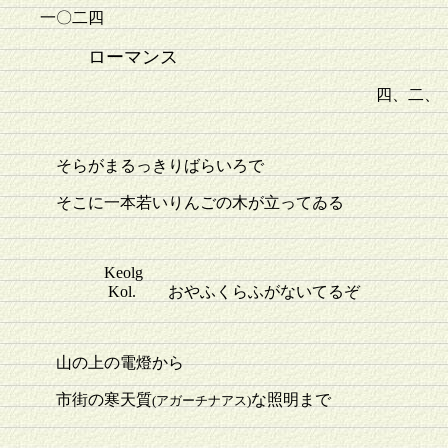
一〇二四
ローマンス
四、二、
そらがまるっきりばらいろで
そこに一本若いりんごの木が立ってゐる
Keolg
Kol. おやふくらふがないてるぞ
山の上の電燈から
市街の寒天質
な照明まで
(アガーチナアス)