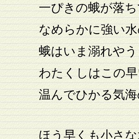
一ぴきの蛾が落ち
なめらかに強い水の
蛾はいま溺れやう
わたくしはこの早い
温んでひかる気海の
ほう早くも小さな