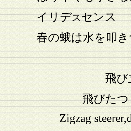
イリデ
センス
ス
春の蛾は水を叩き
飛び
飛び立
飛びたつ
Zigzag steerer,deser