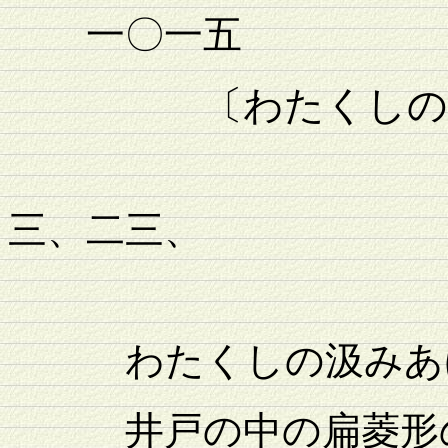
一〇一五
〔わたくしの
一九
三、二三、
わたくしの汲みあげ
井戸の中の扁菱形の