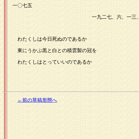
一〇七五
一九二七、六、一三
わたくしは今日死ぬのであるか
東にうかぶ黒と白との積雲製の冠を
わたくしはとっていいのであるか
←前の草稿形態へ