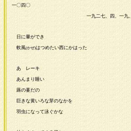
一〇四〇
一九二七、四、一九
日に暈ができ
軟風
はつめたい西にかはった
(かぜ)
あゝレーキ
あんまり睡い
蕗の薹だの
巨きな黄いろな芽のなかを
羽虫になって泳ぐかな