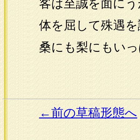
客は至誠を面にう
体を屈して殊遇を
桑にも梨にもいっぱ
←前の草稿形態へ