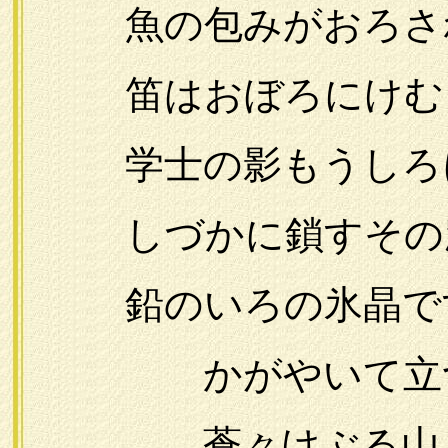
魚の包みがおろさ
笛はおぼろにけむ
学士の影もうしろ
しづかに鎖すその
鉛のいろの氷晶で
かがやいて立つ
蒼々けぶる山