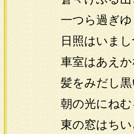
一つら過ぎゆく町
日照はいましづ
車室はあえかなガ
髪をみだし黒いネ
朝の光にねむる
東の窓はちいさな