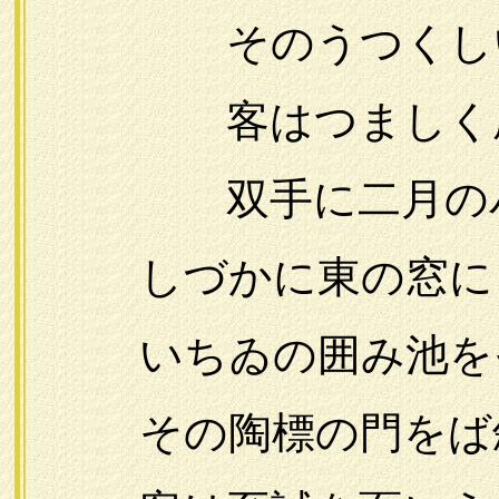
そのうつくしいテ
客はつましく座
双手に二月のパネ
しづかに東の窓に
いちゐの囲み池をそ
その陶標の門をば