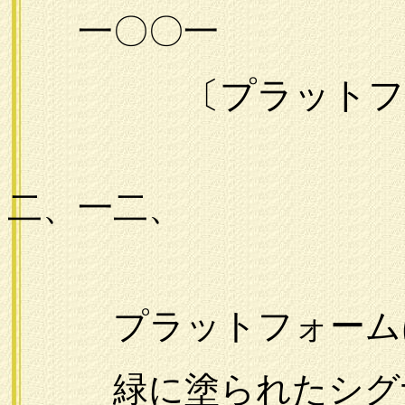
一〇〇一
〔プラットフ
一九
二、一二、
プラットフォームは
緑に塗られたシグ