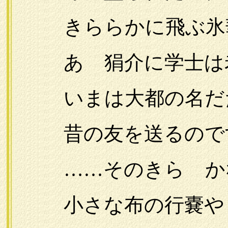
きららかに飛ぶ氷華
あゝ狷介に学士は
いまは大都の名だ
昔の友を送るので
……そのきらゝかな
小さな布の行嚢や