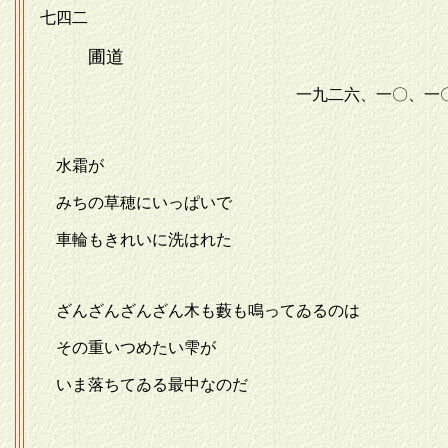
七四二
圃道
一九二六、一〇、一〇
水霜が
みちの草穂にいっぱいで
車輪もきれいに洗はれた
ざんざんざんざん木も藪も鳴ってゐるのは
その重いつめたい雫が
いま落ちてゐる最中なのだ