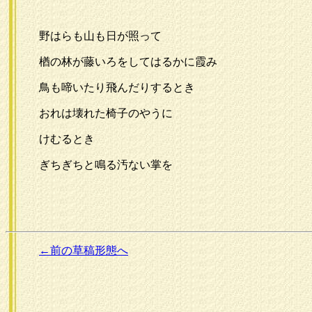
野はらも山も日が照って
楢の林が藤いろをしてはるかに霞み
鳥も啼いたり飛んだりするとき
おれは壊れた椅子のやうに
けむるとき
ぎちぎちと鳴る汚ない掌を
←前の草稿形態へ