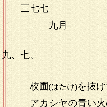
三七七
九月
一九
九、七、
校圃
を抜け
(はたけ)
アカシヤの青い火の