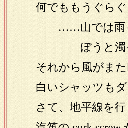
何でももうぐらぐら
……山では雨も
ぼうと濁った陽
それから風がまた
白いシャッツもダイ
さて、地平線を行
汽笛の cork screw