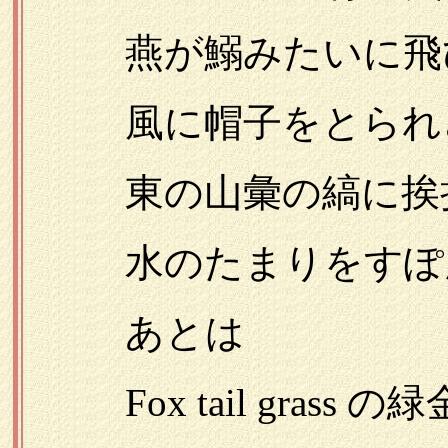
燕が鰯みたいに飛び
風に帽子をとられさ
東の山彙の縞に挨
水のたまりをすぽ
あとは
Fox tail grass 