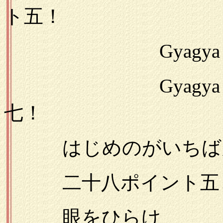
ト五！
Gyagya 茶
Gyagy
七！
はじめのがいちばん
二十八ポイント五と
眼をひらけ