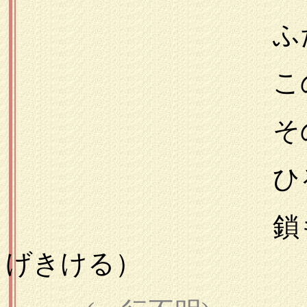
ふたたび地
この世のをみ
そのかみ帯び
ひるの夢と
鎖もわれには
げきける）