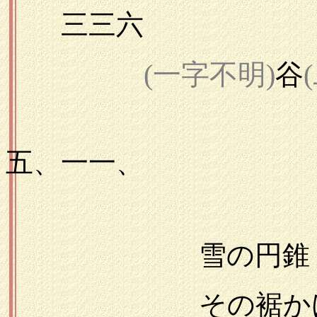
三三六
(一字不明)
谷
一九
五、一一、
雪の円錐
その裾かけて撒