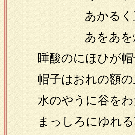
あかるく亘る
あをあを燃え
睡酸のにほひが帽子
帽子はおれの額の上
水のやうに谷をわた
まっしろにゆれる朝