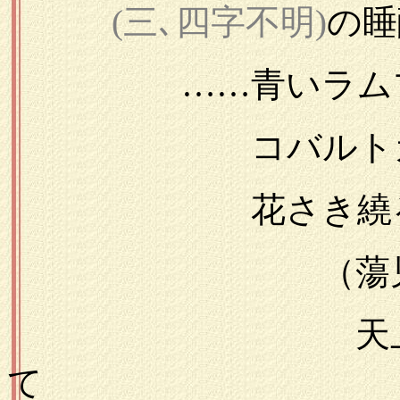
(三､四字不明)
の睡
……青いラムプ
コバルトガラス
花さき繞る潅
（蕩児高橋
天上に行き数
て