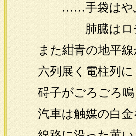
……手袋はや
肺臓はロヂウム
また紺青の地平線
六列展く電柱列に
碍子がごろごろ鳴
汽車は触媒の白金
線路に沿った黄いろ