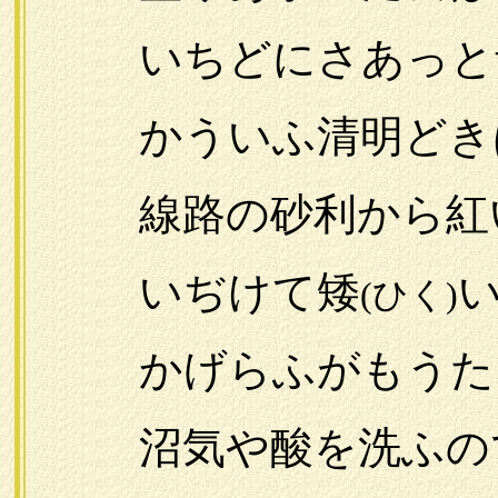
いちどにさあっと
かういふ清明どき
線路の砂利から紅い
いぢけて矮
(ひく)
かげらふがもうたゞ
沼気や酸を洗ふの