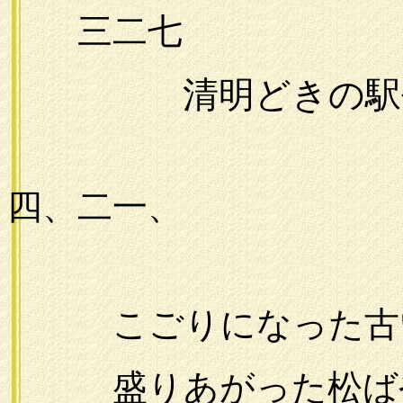
三二七
清明どきの駅
一九
四、二一、
こごりになった古
盛りあがった松ば