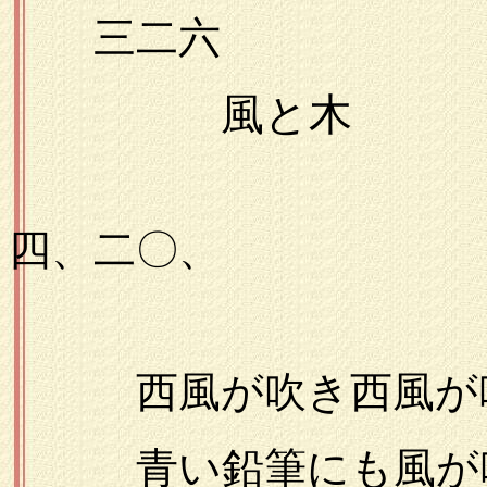
三二六
風と木
一九
四、二〇、
西風が吹き西風が
青い鉛筆にも風が