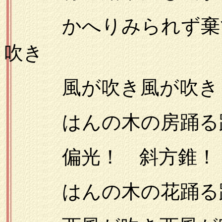
かへりみられず棄て
吹き
風が吹き風が吹き
はんの木の房踊る
偏光！ 斜方錐！ 
はんの木の花踊る