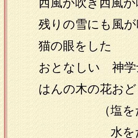
西風が吹き西風が
残りの雪にも風が
猫の眼をした
おとなしい 神学士
はんの木の花おど
（塩をたく
水をたくさ