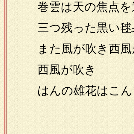
巻雲は天の焦点を
三つ残った黒い毬
また風が吹き西風が
西風が吹き
はんの雄花はこんど