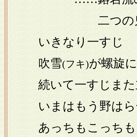
二つの鬼語が
いきなり一すじ
吹雪
が螺旋
(フキ)
続いて一すじまた
いまはもう野はら
あっちもこっちも