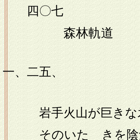
四〇七
森林軌道
一九
一、二五、
岩手火山が巨きな氷
そのいたゞきを陰気