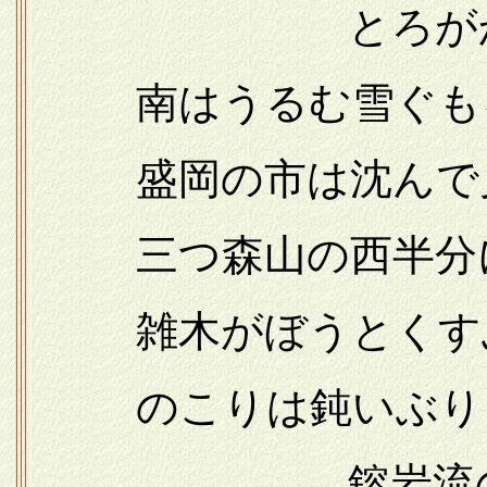
とろがかすかに
南はうるむ雪ぐも
盛岡の市は沈んで
三つ森山の西半分
雑木がぼうとくす
のこりは鈍いぶり
……鎔岩流の刻