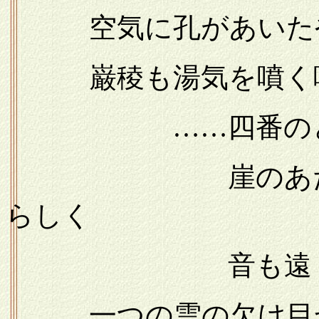
空気に孔があいた
巌稜も湯気を噴く
……四番のと
崖のあたりでひ
らしく
音も遠くへ行
一つの雲の欠け目