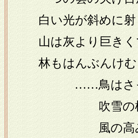
白い光が斜めに射
山は灰より巨きく
林もはんぶんけむり
……鳥はさっき
吹雪の柱を縫
風の高みに叫