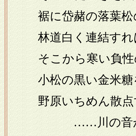
裾に岱赭の落葉松
林道白く連結すれ
そこから寒い負性
小松の黒い金米糖
野原いちめん散点
……川の音から