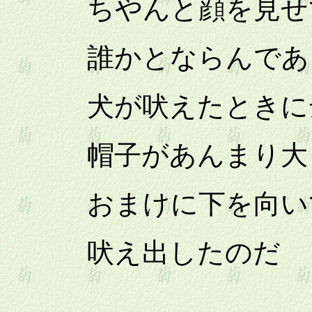
ちやんと顔を見せ
誰かとならんであ
犬が吠えたときに
帽子があんまり大
おまけに下を向いて
吠え出したのだ