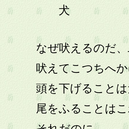
犬
なぜ吠えるのだ、
吠えてこつちへか
頭を下げることは
尾をふることはこ
それだのに