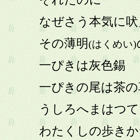
なぜさう本気に吠
その薄明
(はくめい)
一ぴきは灰色錫
一ぴきの尾は茶の
うしろへまはつてう
わたくしの歩きかた