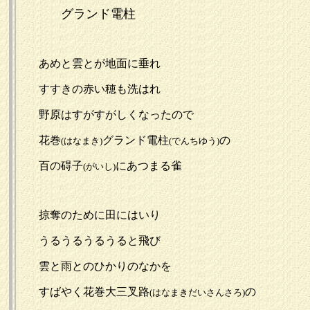
グランド電柱
あめと雲とが地面に垂れ
すすきの赤い穂も洗はれ
野原はすがすがしくなったので
花巻
グランド電柱
の
(はなまき)
(でんちゆう)
百の碍子
にあつまる雀
(がいし)
掠奪のために田にはいり
うるうるうるうると飛び
雲と雨とのひかりのなかを
すばやく花巻大三叉路
の
(はなまきだいさんさろ)