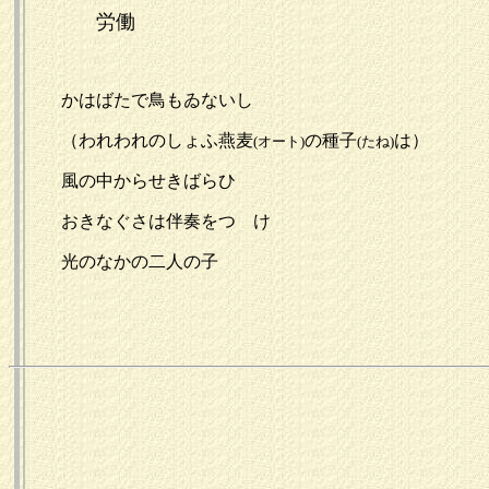
労働
かはばたで鳥もゐないし
（われわれのしょふ燕麦
の種子
は）
(オート)
(たね)
風の中からせきばらひ
おきなぐさは伴奏をつゞけ
光のなかの二人の子