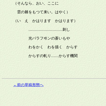
（そんなら、おい、ここに
雲の棘をもつて来い。はやく）
（いゝえ かはります かはります）
………………………刺し
光パラフヰンの蒼いもや
わをかく わを描く からす
からすの軋り……からす機関
←前の草稿形態へ