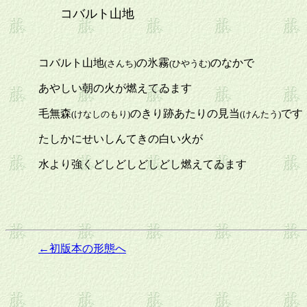
コバルト山地
コバルト山地
の氷霧
のなかで
(さんち)
(ひやうむ)
あやしい朝の火が燃えてゐます
毛無森
のきり跡あたりの見当
です
(けなしのもり)
(けんたう)
たしかにせいしんてきの白い火が
水より強くどしどしどしどし燃えてゐます
←初版本の形態へ