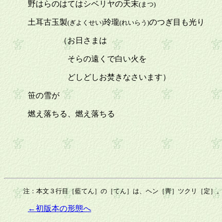
野はらのはてはシベリヤの天末
(まつ)
土耳古玉製
玲瓏
のつぎ目も光り
(ぎよくせい)
(れいらう)
（お日さまは
そらの遠くで白い火を
どしどしお焚きなさいます）
笹の雪が
燃え落ちる、燃え落ちる
注：本文３行目［藍てん］の［てん］は、ヘン［靑］ツクリ［定］
←初版本の形態へ