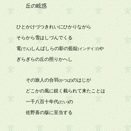
丘の眩惑
ひとかけづつきれいにひかりながら
そらから雪はしづんでくる
電
しんばしらの影の藍靛
や
(でん)
(インデイゴ)
ぎらぎらの丘の照りかへし
その旅人の合羽
のはじが
(かつぱ)
どこかの風に鋭く截られて来たことは
一千八百十年代
の
(だい)
佐野喜の版に至当する