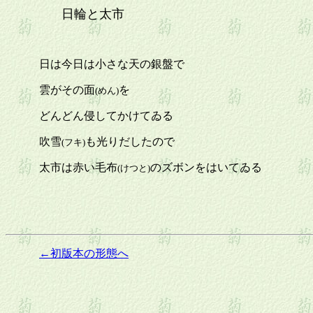
日輪と太市
日は今日は小さな天の銀盤で
雲がその面
を
(めん)
どんどん侵してかけてゐる
吹雪
も光りだしたので
(フキ)
太市は赤い毛布
のズボンをはいてゐる
(けつと)
←初版本の形態へ