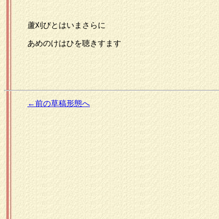
蘆刈びとはいまさらに
あめのけはひを聴きすます
←前の草稿形態へ