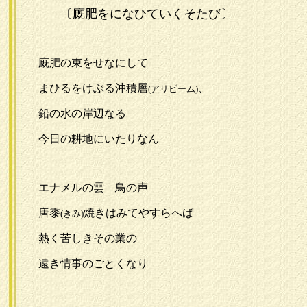
〔廐肥をになひていくそたび〕
廐肥の束をせなにして
まひるをけぶる沖積層
、
(アリビーム)
鉛の水の岸辺なる
今日の耕地にいたりなん
エナメルの雲 鳥の声
唐黍
焼きはみてやすらへば
(きみ)
熱く苦しきその業の
遠き情事のごとくなり