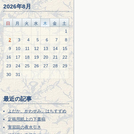
2026年8月
日
月
火
水
木
金
土
1
2
3
4
5
6
7
8
9
10
11
12
13
14
15
16
17
18
19
20
21
22
23
24
25
26
27
28
29
30
31
最近の記事
よだか、かわせみ、はちすずめ
定稿用紙上の下書稿
実習田の夜水引き