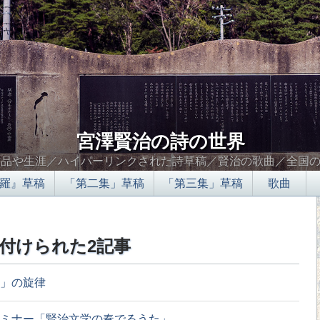
宮澤賢治の詩の世界
作品や生涯／ハイパーリンクされた詩草稿／賢治の歌曲／全国
羅』草稿
「第二集」草稿
「第三集」草稿
歌曲
付けられた2記事
」の旋律
ミナー「賢治文学の奏でるうた」