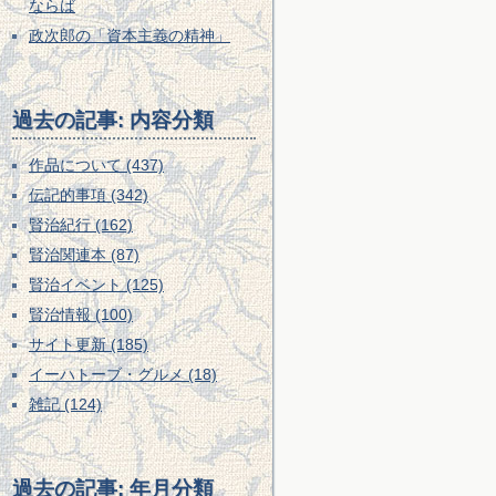
ならば
政次郎の「資本主義の精神」
過去の記事: 内容分類
作品について (437)
伝記的事項 (342)
賢治紀行 (162)
賢治関連本 (87)
賢治イベント (125)
賢治情報 (100)
サイト更新 (185)
イーハトーブ・グルメ (18)
雑記 (124)
過去の記事: 年月分類