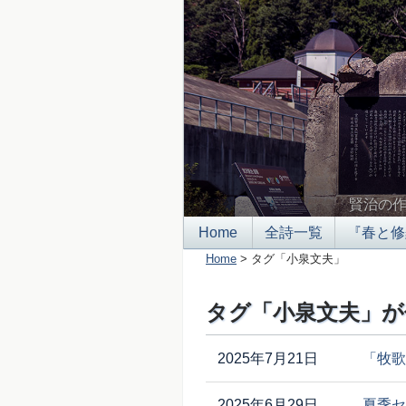
賢治の
Home
全詩一覧
『春と修
Home
> タグ「小泉文夫」
タグ「小泉文夫」が
2025年7月21日
「牧歌
2025年6月29日
夏季セ