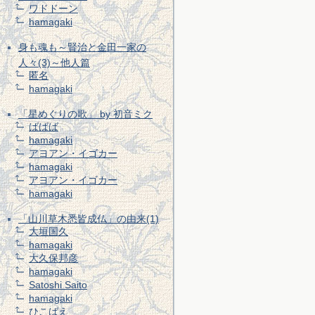
ワドドーン
hamagaki
身も魂も～賢治と金田一家の
人々(3)～他人篇
匿名
hamagaki
「星めぐりの歌」 by 初音ミク
ばばば
hamagaki
アヨアン・イゴカー
hamagaki
アヨアン・イゴカー
hamagaki
「山川草木悉皆成仏」の由来(1)
大垣国久
hamagaki
大久保邦彦
hamagaki
Satoshi Saito
hamagaki
ひこばえ