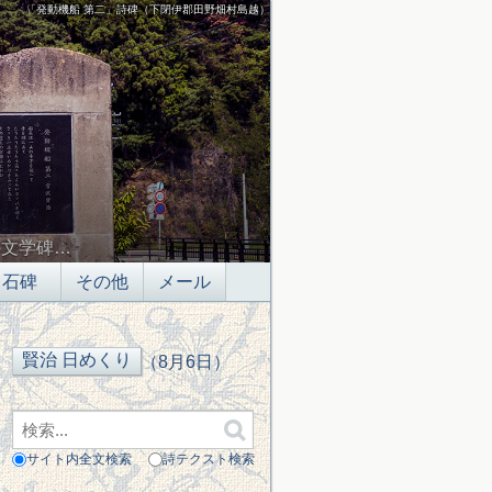
「発動機船 第二」詩碑（下閉伊郡田野畑村島越）
の文学碑…
石碑
その他
メール
（8月6日）
サイト内全文検索
詩テクスト検索