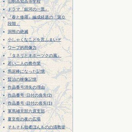
旧制高知高等学校
ドラマ『銀河の一票』
『春と修羅』編成経過の「第０
段階」
洞熊の絶滅
小しゃくなことを言ふまいぞ
ワープ的想像力
『タネリとオホーツクの風』
若い二人の農作業
馬泥棒になった記憶
賢治の映像記憶
作品番号消失の理由
作品番号･日付の喪失(2)
作品番号･日付の喪失(1)
軍馬補充部六原支部
夏至祭の夜の広場
そもそも拙者ほんものの清教徒