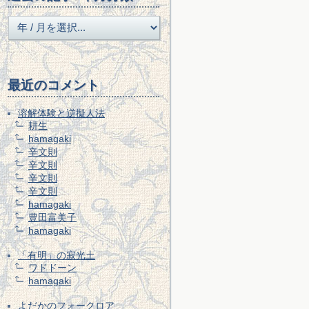
最近のコメント
溶解体験と逆擬人法
耕生
hamagaki
辛文則
辛文則
辛文則
辛文則
hamagaki
豊田富美子
hamagaki
「有明」の寂光土
ワドドーン
hamagaki
よだかのフォークロア