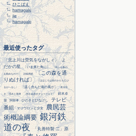
ひこばえ
hamagaki
jie
hamagaki
最近使ったタグ
〔北上川は熒気をながしィ〕
よ
だかの星
〔いま来た角に〕
〔向ふも春の
〔この森を通
お勤めなので〕
詩稿用紙
りぬければ〕
〔ほほじろは鼓のかたちにひ
〔温く含んだ南の風が〕
るがへるし〕
夜水引
鈴木卓
き
渇水と座禅
〔乾かぬ赤きチョークもて〕
テレビ
苗
ひのきとひなげし
阿部孝
農民芸
番組
マリヴロンと少女
銀河鉄
術概論綱要
道の夜
「丸善特製 二」原