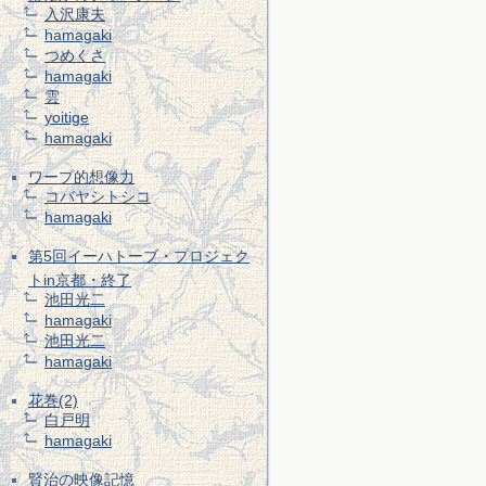
入沢康夫
hamagaki
つめくさ
hamagaki
雲
yoitige
hamagaki
ワープ的想像力
コバヤシトシコ
hamagaki
第5回イーハトーブ・プロジェク
トin京都・終了
池田光二
hamagaki
池田光二
hamagaki
花巻(2)
白戸明
hamagaki
賢治の映像記憶