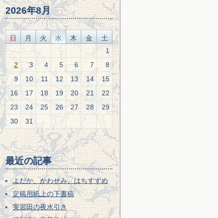
2026年8月
日
月
火
水
木
金
土
1
2
3
4
5
6
7
8
9
10
11
12
13
14
15
16
17
18
19
20
21
22
23
24
25
26
27
28
29
30
31
最近の記事
よだか、かわせみ、はちすずめ
定稿用紙上の下書稿
実習田の夜水引き