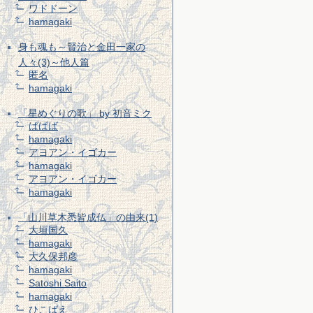
ワドドーン
hamagaki
身も魂も～賢治と金田一家の
人々(3)～他人篇
匿名
hamagaki
「星めぐりの歌」 by 初音ミク
ばばば
hamagaki
アヨアン・イゴカー
hamagaki
アヨアン・イゴカー
hamagaki
「山川草木悉皆成仏」の由来(1)
大垣国久
hamagaki
大久保邦彦
hamagaki
Satoshi Saito
hamagaki
ひこばえ