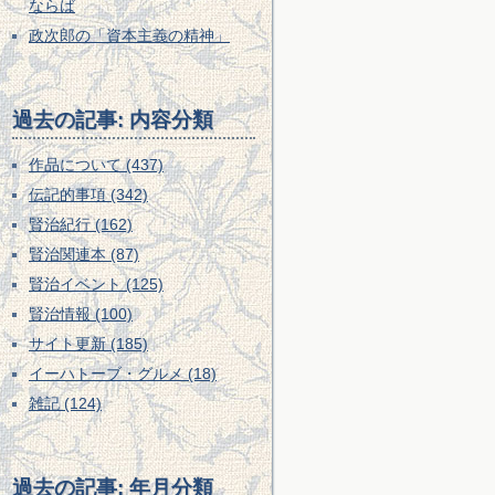
ならば
政次郎の「資本主義の精神」
過去の記事: 内容分類
作品について (437)
伝記的事項 (342)
賢治紀行 (162)
賢治関連本 (87)
賢治イベント (125)
賢治情報 (100)
サイト更新 (185)
イーハトーブ・グルメ (18)
雑記 (124)
過去の記事: 年月分類