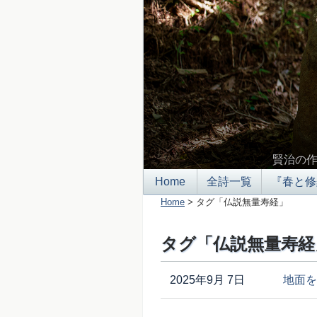
賢治の
Home
全詩一覧
『春と修
Home
> タグ「仏説無量寿経」
タグ「仏説無量寿経
2025年9月 7日
地面を