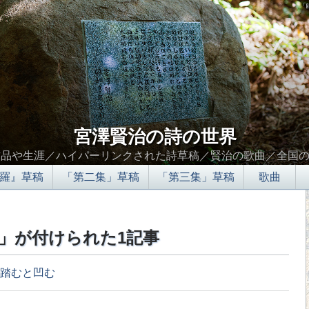
「
宮澤賢治の詩の世界
作品や生涯／ハイパーリンクされた詩草稿／賢治の歌曲／全国
羅』草稿
「第二集」草稿
「第三集」草稿
歌曲
」が付けられた1記事
踏むと凹む