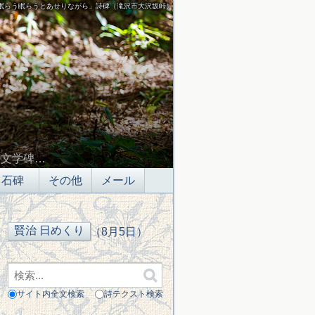
眠らう眠らうとあせりながら」詩碑（滝沢市大沢坂峠）
の文学碑…
石碑
その他
メール
（8月5日）
サイト内全文検索
詩テクスト検索