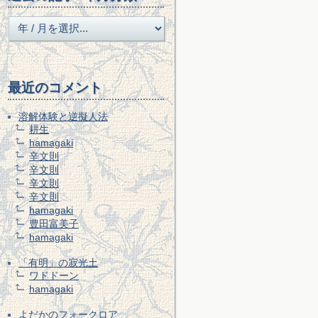
最近のコメント
溶解体験と逆擬人法
耕生
hamagaki
辛文則
辛文則
辛文則
辛文則
hamagaki
豊田富美子
hamagaki
「有明」の寂光土
ワドドーン
hamagaki
よだかのフォークロア