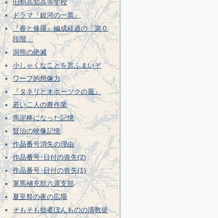
旧制高知高等学校
ドラマ『銀河の一票』
『春と修羅』編成経過の「第０
段階」
洞熊の絶滅
小しゃくなことを言ふまいぞ
ワープ的想像力
『タネリとオホーツクの風』
若い二人の農作業
馬泥棒になった記憶
賢治の映像記憶
作品番号消失の理由
作品番号･日付の喪失(2)
作品番号･日付の喪失(1)
軍馬補充部六原支部
夏至祭の夜の広場
そもそも拙者ほんものの清教徒