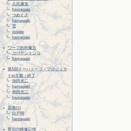
入沢康夫
hamagaki
つめくさ
hamagaki
雲
yoitige
hamagaki
ワープ的想像力
コバヤシトシコ
hamagaki
第5回イーハトーブ・プロジェク
トin京都・終了
池田光二
hamagaki
池田光二
hamagaki
花巻(2)
白戸明
hamagaki
賢治の映像記憶