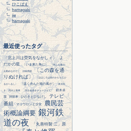
ひこばえ
hamagaki
jie
hamagaki
最近使ったタグ
〔北上川は熒気をながしィ〕
よ
だかの星
〔いま来た角に〕
〔向ふも春の
〔この森を通
お勤めなので〕
詩稿用紙
りぬければ〕
〔ほほじろは鼓のかたちにひ
〔温く含んだ南の風が〕
るがへるし〕
夜水引
鈴木卓
き
渇水と座禅
〔乾かぬ赤きチョークもて〕
テレビ
苗
ひのきとひなげし
阿部孝
農民芸
番組
マリヴロンと少女
銀河鉄
術概論綱要
道の夜
「丸善特製 二」原