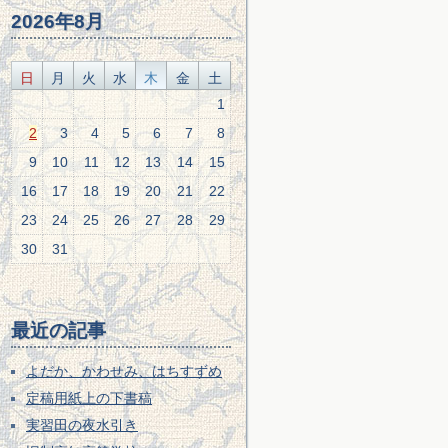
2026年8月
日
月
火
水
木
金
土
1
2
3
4
5
6
7
8
9
10
11
12
13
14
15
16
17
18
19
20
21
22
23
24
25
26
27
28
29
30
31
最近の記事
よだか、かわせみ、はちすずめ
定稿用紙上の下書稿
実習田の夜水引き