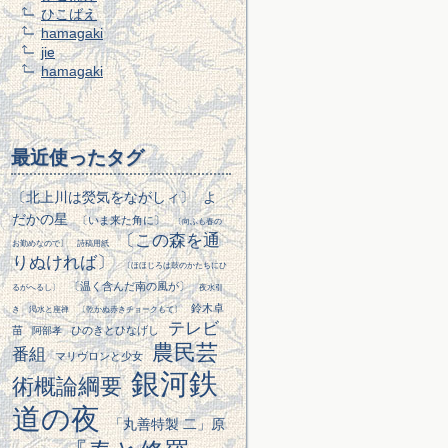
ひこばえ
hamagaki
jie
hamagaki
最近使ったタグ
〔北上川は熒気をながしィ〕
よ
だかの星
〔いま来た角に〕
〔向ふも春の
〔この森を通
お勤めなので〕
詩稿用紙
りぬければ〕
〔ほほじろは鼓のかたちにひ
〔温く含んだ南の風が〕
るがへるし〕
夜水引
鈴木卓
き
渇水と座禅
〔乾かぬ赤きチョークもて〕
テレビ
苗
ひのきとひなげし
阿部孝
農民芸
番組
マリヴロンと少女
銀河鉄
術概論綱要
道の夜
「丸善特製 二」原