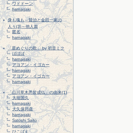
ワドドーン
hamagaki
身も魂も～賢治と金田一家の
人々(3)～他人篇
匿名
hamagaki
「星めぐりの歌」 by 初音ミク
ばばば
hamagaki
アヨアン・イゴカー
hamagaki
アヨアン・イゴカー
hamagaki
「山川草木悉皆成仏」の由来(1)
大垣国久
hamagaki
大久保邦彦
hamagaki
Satoshi Saito
hamagaki
ひこばえ