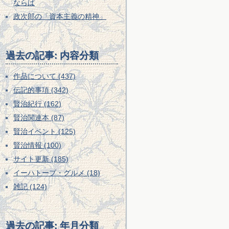
ならば
政次郎の「資本主義の精神」
過去の記事: 内容分類
作品について (437)
伝記的事項 (342)
賢治紀行 (162)
賢治関連本 (87)
賢治イベント (125)
賢治情報 (100)
サイト更新 (185)
イーハトーブ・グルメ (18)
雑記 (124)
過去の記事: 年月分類