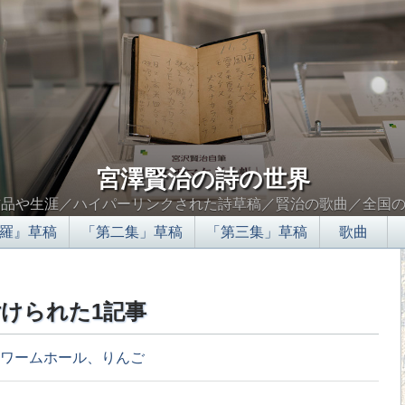
宮澤賢治の詩の世界
作品や生涯／ハイパーリンクされた詩草稿／賢治の歌曲／全国
羅』草稿
「第二集」草稿
「第三集」草稿
歌曲
けられた1記事
ワームホール、りんご