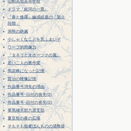
旧制高知高等学校
ドラマ『銀河の一票』
『春と修羅』編成経過の「第０
段階」
洞熊の絶滅
小しゃくなことを言ふまいぞ
ワープ的想像力
『タネリとオホーツクの風』
若い二人の農作業
馬泥棒になった記憶
賢治の映像記憶
作品番号消失の理由
作品番号･日付の喪失(2)
作品番号･日付の喪失(1)
軍馬補充部六原支部
夏至祭の夜の広場
そもそも拙者ほんものの清教徒