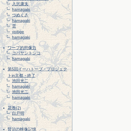
入沢康夫
hamagaki
つめくさ
hamagaki
雲
yoitige
hamagaki
ワープ的想像力
コバヤシトシコ
hamagaki
第5回イーハトーブ・プロジェク
トin京都・終了
池田光二
hamagaki
池田光二
hamagaki
花巻(2)
白戸明
hamagaki
賢治の映像記憶