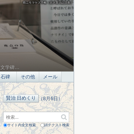
雨ニモマケズ手帳（宮沢賢治記念館）
の文学碑…
石碑
その他
メール
（8月6日）
サイト内全文検索
詩テクスト検索