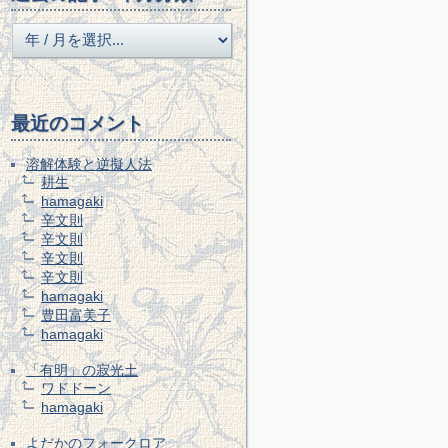
最近のコメント
溶解体験と逆擬人法
耕生
hamagaki
辛文則
辛文則
辛文則
辛文則
hamagaki
豊田富美子
hamagaki
「有明」の寂光土
ワドドーン
hamagaki
よだかのフォークロア