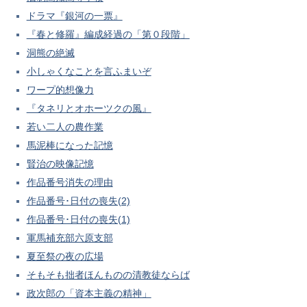
ドラマ『銀河の一票』
『春と修羅』編成経過の「第０段階」
洞熊の絶滅
小しゃくなことを言ふまいぞ
ワープ的想像力
『タネリとオホーツクの風』
若い二人の農作業
馬泥棒になった記憶
賢治の映像記憶
作品番号消失の理由
作品番号･日付の喪失(2)
作品番号･日付の喪失(1)
軍馬補充部六原支部
夏至祭の夜の広場
そもそも拙者ほんものの清教徒ならば
政次郎の「資本主義の精神」