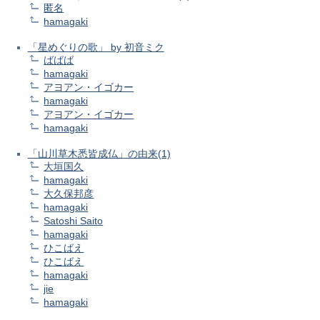
匿名
hamagaki
「星めぐりの歌」 by 初音ミク
ばばば
hamagaki
アヨアン・イゴカー
hamagaki
アヨアン・イゴカー
hamagaki
「山川草木悉皆成仏」の由来(1)
大垣国久
hamagaki
大久保邦彦
hamagaki
Satoshi Saito
hamagaki
ひこばえ
ひこばえ
hamagaki
jie
hamagaki