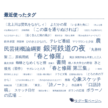
最近使ったタグ
〔北上川は熒気をながしィ〕
よだかの星
〔いま来た角に〕
〔向ふも春
〔この森を通りぬければ〕
のお勤めなので〕
詩稿用紙
〔ほほじろは鼓のかた
〔温く含んだ南の風が〕
ちにひるがへるし〕
夜水引き
渇水と座禅
〔乾かぬ赤きチョークもて〕
農
テレビ番組
鈴木卓苗
ひのきとひなげし
マリヴロンと少女
阿部孝
銀河鉄道の夜
民芸術概論綱要
「丸善特
『春と修羅』
製 二」原稿用紙
寓話 洞熊学校を卒業した三人
書簡
蜘蛛となめくぢと狸
氷と
楢ノ木大学士の野宿
義太夫節
想像力
「春と修羅 第三集」
後光（習作）
サガレンと八月
〔一昨年
〔どろの木の下
ドラビダ風
四月来たときは〕
〔根を截り〕
〔生温い南の風が〕
丘陵地を過ぎる
心象スケッチ
から〕
推敲
〔どろの木の根もとで〕
〔月のほのほをかたむけて〕
「詩ノート」
「口語詩
「三原三部」
「東京」
作品番号
映像記憶
稿」
ポラーノ
スケッチ日付
ポランの広場
〔朝日が青く〕
軍馬補充部主事
の広場
...
タグ一覧ページへ