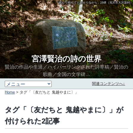
「眠らう眠らうとあせりながら」詩碑（滝沢市大沢坂峠）
宮澤賢治の詩の世界
賢治の作品や生涯／ハイパーリンクされた詩草稿／賢治の
歌曲／全国の文学碑…
関連コンテンツへ↓
Home
> タグ「〔友だちと 鬼越やまに〕」
タグ「〔友だちと 鬼越やまに〕」が
付けられた2記事