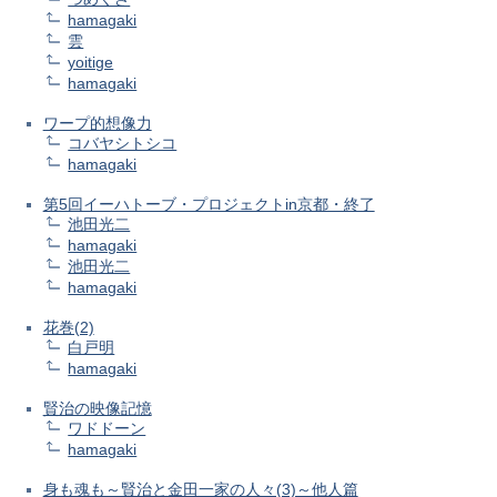
hamagaki
雲
yoitige
hamagaki
ワープ的想像力
コバヤシトシコ
hamagaki
第5回イーハトーブ・プロジェクトin京都・終了
池田光二
hamagaki
池田光二
hamagaki
花巻(2)
白戸明
hamagaki
賢治の映像記憶
ワドドーン
hamagaki
身も魂も～賢治と金田一家の人々(3)～他人篇