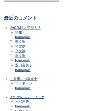
最近のコメント
溶解体験と逆擬人法
耕生
hamagaki
辛文則
辛文則
辛文則
辛文則
hamagaki
豊田富美子
hamagaki
「有明」の寂光土
ワドドーン
hamagaki
よだかのフォークロア
入沢康夫
hamagaki
つめくさ