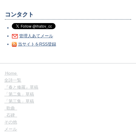
コンタクト
管理人あてメール
当サイトをRSS登録
Home
全詩一覧
『春と修羅』草稿
「第二集」草稿
「第三集」草稿
歌曲
石碑
その他
メール